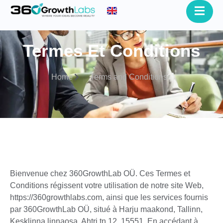
Termes Et Conditions
Home
Terms and Conditions
Bienvenue chez
360GrowthLab OÜ
. Ces Termes et
Conditions régissent votre utilisation de notre site Web,
https://360growthlabs.com
, ainsi que les services fournis
par 360GrowthLab OÜ, situé à Harju maakond, Tallinn,
Kesklinna linnaosa, Ahtri tn 12, 15551. En accédant à