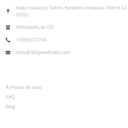
Harju maakond, Tallinn, Kesklinna linnaosa, Ahtri tn 12,
15551
360GrowthLab OÜ
+33659232745
hello@360growthlabs.com
Liens utiles
À Propos de nous
FAQ
Blog